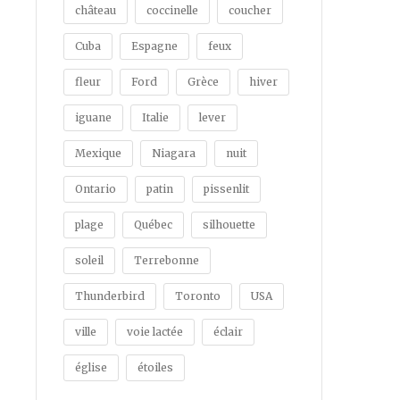
château
coccinelle
coucher
Cuba
Espagne
feux
fleur
Ford
Grèce
hiver
iguane
Italie
lever
Mexique
Niagara
nuit
Ontario
patin
pissenlit
plage
Québec
silhouette
soleil
Terrebonne
Thunderbird
Toronto
USA
ville
voie lactée
éclair
église
étoiles