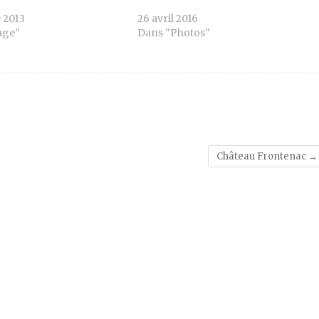
 2013
26 avril 2016
age"
Dans "Photos"
Château Frontenac
→