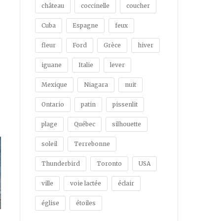
château
coccinelle
coucher
Cuba
Espagne
feux
fleur
Ford
Grèce
hiver
iguane
Italie
lever
Mexique
Niagara
nuit
Ontario
patin
pissenlit
plage
Québec
silhouette
soleil
Terrebonne
Thunderbird
Toronto
USA
ville
voie lactée
éclair
église
étoiles