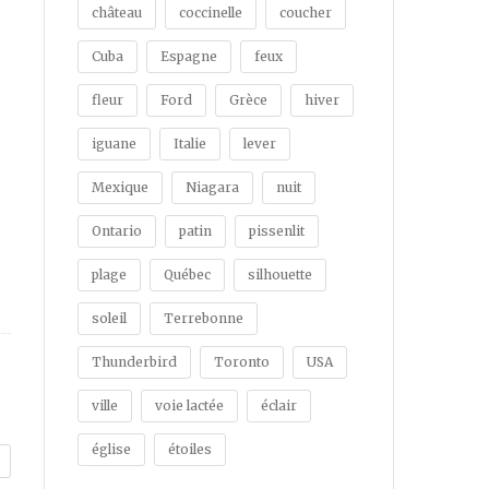
château
coccinelle
coucher
Cuba
Espagne
feux
fleur
Ford
Grèce
hiver
iguane
Italie
lever
Mexique
Niagara
nuit
Ontario
patin
pissenlit
plage
Québec
silhouette
soleil
Terrebonne
Thunderbird
Toronto
USA
ville
voie lactée
éclair
église
étoiles