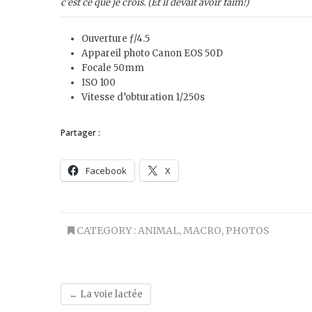
c’est ce que je crois. (Et il devait avoir faim!)
Ouverture ƒ/4.5
Appareil photo Canon EOS 50D
Focale 50mm
ISO 100
Vitesse d’obturation 1/250s
Partager :
Facebook
X
CATEGORY :
ANIMAL
,
MACRO
,
PHOTOS
←
La voie lactée