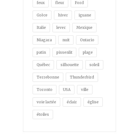
feux
fleur
Ford
Grèce
hiver
iguane
Italie
lever
Mexique
Niagara
nuit
Ontario
patin
pissenlit
plage
Québec
silhouette
soleil
Terrebonne
Thunderbird
Toronto
USA
ville
voie lactée
éclair
église
étoiles